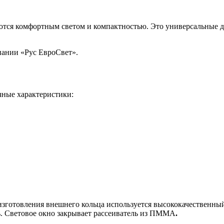
ются комфортным светом и компактностью. Это универсальные да
пании «Рус ЕвроСвет».
чные характеристики:
изготовления внешнего кольца используется высококачественны
ь. Световое окно закрывает рассеиватель из ПММА
.