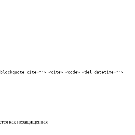
<blockquote cite=""> <cite> <code> <del datetime="">
ется как незащищенная