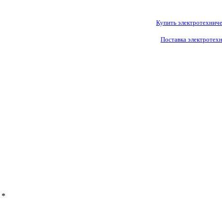
Купить электротехнич
Поставка электротех
ы
*