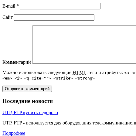
E-mail
*
Сайт
Комментарий
Можно использовать следующие
HTML
-теги и атрибуты:
<a h
<em> <i> <q cite=""> <strike> <strong>
Последние новости
UTP, FTP купить недорого
UTP, FTP - используется для оборудования телекоммуникацио
Подробнее